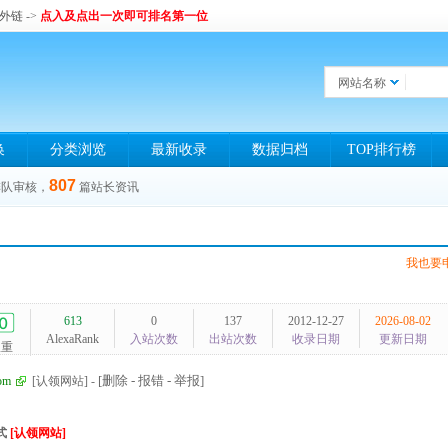
和外链
->
点入及点出一次即可排名第一位
网站名称
换
分类浏览
最新收录
数据归档
TOP排行榜
807
排队审核，
篇站长资讯
我也要
613
0
137
2012-12-27
2026-08-02
AlexaRank
入站次数
出站次数
收录日期
更新日期
权重
[删除 - 报错 - 举报]
om
[认领网站]
-
式
[认领网站]