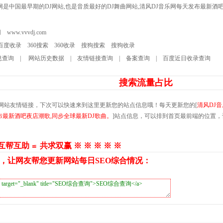
网是中国最早期的DJ网站,也是音质最好的DJ舞曲网站,清风DJ音乐网每天发布最新酒吧
网
www.vvvdj.com
百度收录
360搜索
360收录
搜狗搜索
搜狗收录
息查询
|
网站历史数据
|
友情链接查询
|
备案查询
|
百度近日收录查询
搜索流量占比
网站友情链接，下次可以快速来到这里更新您的站点信息哦！每天更新您的[
清风DJ
布最新酒吧夜店潮歌,同步全球最新DJ歌曲。
]站点信息，可以排到首页最前端的位置，
 互帮互助 ≌ 共求双赢 ※ ※ ※ ※ ※
，让网友帮您更新网站每日SEO综合情况：