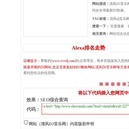
网站描述：
清风DJ音乐
同步全球最新DJ歌曲。
TAG标签：
清风dj音乐
搜索一下：
百度搜索
相关查询：
网站综合信
Alexa排名走势
温馨提示：
尊敬的[
www.vvvdj.com
]站点管理员，将本页链接加入您的
国最早期的DJ网站,也是音质最好的DJ舞曲网站,清风DJ音乐网每天发
看到您站点的信息哦。
※ ※ ※ ※ ※
将以下代码插入您网页中
效果
：
SEO综合查询
代码
：
网站（清风DJ音乐网）内容版权申明