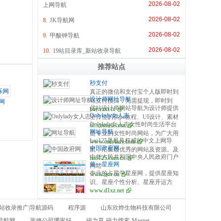
2026-08-02
上网导航
2026-08-02
8.
JK导航网
2026-08-02
9.
甲酸钾导航
2026-08-02
10.
19站目录库_新站收录导航
推荐站点
秒支付
真正的微信和支付宝个人版即时到
设计师网址导航
账支付接口，无需提现，即时到
网
优站设计师网站导航为设计师提供
pay.yzxt.cc
账，100%资金安全，彩虹系统合
Onlylady女人志
全方位的供ps教程、UI设计、素材
作服务商，无需手续费，无需人工
Onlylady女人志女性时尚生活平台
dc.xinmeit.com
下载、高清图库、配色方案、用户
操作，是个人收款的最佳解决方
网址导航
是专业的女性时尚网站，为广大用
体验、网页设计等全方位设计师网
案。
hao125是最具权威的中文上网导
www.onlylady.com
户提供专业的时尚潮流、美容方
站导航指引。每周更新及时，同时
中国政府网
航，汇集最优秀的网站及资源。及
法、流行趋势、服饰时装资讯，打
是优站网（YOUZHAN.CO）旗下
中华人民共和国中央人民政府门户
hao125.com.cn
时收录影视、音乐、小说、游戏等
造专业时尚、美容、生活、达人、
最实用、最专业、最全面、最好用
第一星座网
网站
分类的网址和内容，让您的网络生
互动平台。
的设计师网址导航！
专业的占星学星座网，提供星座知
www.gov.cn
活更简单精彩。上网，从hao125开
识、星座个性分析、星座开运方
始。
www.d1xz.net
法、星座运势、配对、查询以及心
理测试、塔罗牌、在线算命、风
新站收录推广|导航源码
程序源
山东欣烨生物科技有限公司
水、生肖等星相命理相关内容。
导航网
装修公司哪家好
磁力草-磁力搜索-Magnet