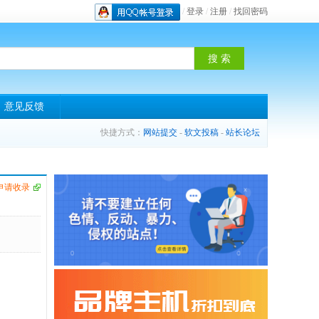
/
登录
/
注册
/
找回密码
意见反馈
快捷方式：
网站提交
-
软文投稿
-
站长论坛
申请收录