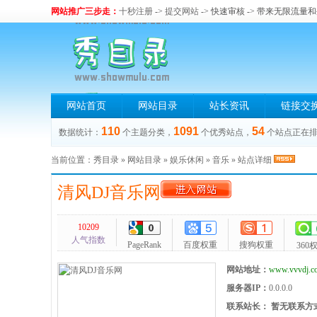
网站推广三步走：
十秒注册
->
提交网站
-> 快速审核 -> 带来无限流量
网站首页
网站目录
站长资讯
链接交
110
1091
54
数据统计：
个主题分类，
个优秀站点，
个站点正在
当前位置：
秀目录
»
网站目录
»
娱乐休闲
»
音乐
» 站点详细
清风DJ音乐网
10209
人气指数
PageRank
百度权重
搜狗权重
360
网站地址：
www.vvvdj.c
服务器IP：
0.0.0.0
联系站长：
暂无联系方