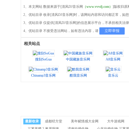
1、本文网站 数据来源于[清风DJ音乐网
（www.vvvdj.com）
]版权归原
2、优站目录 收录[清风DJ音乐网]时，该网站内容和访问都正常，
3、优站目录 仅提供[清风DJ音乐网]的信息展示平台，不承担相关法
立即举报
4、优站目录 不接受违法网站，如有违法内容，请
相关站点
搜刮SoGua
中国藏族音乐网
A8音乐网
Chinamp3音乐网
酷我音乐网
音乐云
最新收录
成都经方堂
美年赋情感大全网
大牛游戏网
三苯基膦,2-氰基吡嗪
济南欣烨生物
山东欣烨生物-三苯