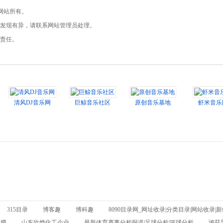
网站所有。
如您发现有异，请联系网站管理员处理。
律责任。
清风DJ音乐网
巨鲸音乐社区
原创音乐基地
虾米音乐
315目录
博客趣
博科趣
8090目录网_网址收录|分类目录|网站收录|
基膦
山东欣烨化工企业
最新体育赛事分析报道|足球分析|篮球分析
鸿菇