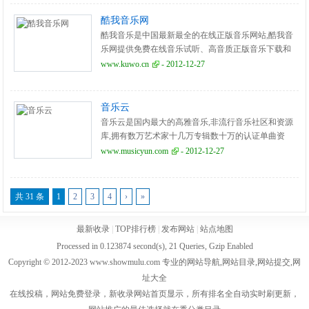
酷我音乐网
酷我音乐是中国最新最全的在线正版音乐网站,酷我音
乐网提供免费在线音乐试听、高音质正版音乐下载和
MV播放等服务。
www.kuwo.cn
- 2012-12-27
音乐云
音乐云是国内最大的高雅音乐,非流行音乐社区和资源
库,拥有数万艺术家十几万专辑数十万的认证单曲资
源,40多万的注册会员,10多年的建站历史,前身为雅燃
www.musicyun.com
- 2012-12-27
网。
共 31 条
1
2
3
4
›
»
最新收录
|
TOP排行榜
|
发布网站
|
站点地图
Processed in 0.123874 second(s), 21 Queries, Gzip Enabled
Copyright © 2012-2023 www.showmulu.com 专业的网站导航,网站目录,网站提交,网
址大全
在线投稿，网站免费登录，新收录网站首页显示，所有排名全自动实时刷更新，