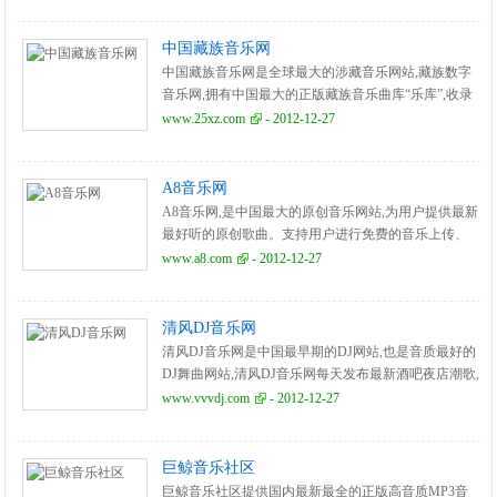
中国藏族音乐网
中国藏族音乐网是全球最大的涉藏音乐网站,藏族数字
音乐网,拥有中国最大的正版藏族音乐曲库“乐库”,收录
藏族歌手原创及翻唱歌曲,最新藏族音乐,西藏音乐,藏族
www.25xz.com
- 2012-12-27
歌曲.
A8音乐网
A8音乐网,是中国最大的原创音乐网站,为用户提供最新
最好听的原创歌曲。支持用户进行免费的音乐上传、
音乐分享、互动交流、歌曲免费下载等服务。
www.a8.com
- 2012-12-27
清风DJ音乐网
清风DJ音乐网是中国最早期的DJ网站,也是音质最好的
DJ舞曲网站,清风DJ音乐网每天发布最新酒吧夜店潮歌,
同步全球最新DJ歌曲。
www.vvvdj.com
- 2012-12-27
巨鲸音乐社区
巨鲸音乐社区提供国内最新最全的正版高音质MP3音