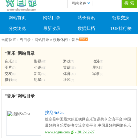
网站名称
网站首页
网站目录
站长资讯
链接交换
分类浏览
最新收录
数据归档
TOP排行榜
当前位置：
秀目录
»
网站目录
»
娱乐休闲
»
音乐
“音乐”网站目录
音乐
影视
游戏
动漫
(31)
(65)
(7)
(5)
图片
小说
笑话
星相
(7)
(61)
(55)
(6)
交友
新闻
体育
军事
(8)
(42)
(21)
(5)
摄影
明星
社区
(10)
(1)
(7)
“音乐”网站目录
搜刮SoGua
搜刮是中国最大的互联网音乐资讯共享交流平台,中国
最好的音乐爱好者交流交友平台,中国最好的网络音乐
人的展示平台,搜刮的使命:娱乐天下, 音乐你我!
www.sogua.com
- 2012-12-27