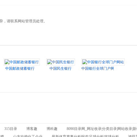
有异，请联系网站管理员处理。
中国邮政储蓄银行
中国民生银行
中国银行全球门户网站
315目录
博客趣
博科趣
8090目录网_网址收录|分类目录|网站收录|
基膦
山东欣烨化工企业
最新体育赛事分析报道|足球分析|篮球分析
鸿菇