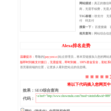
网站描述：
真正的微信
商，无需手续费，无需
TAG标签：
秒支付
无
付
码支付
搜索一下：
百度搜索
相关查询：
网站综合信
Alexa排名走势
温馨提示：
尊敬的[
pay.yzxt.cc
]站点管理员，将本页链接加入您的网站
版即时到账支付接口，无需提现，即时到账，100%资金安全，彩虹
首页最前端的位置，让更多人看到您站点的信息哦。
※ ※ ※ ※ ※
将以下代码插入您网页中
效果
：
SEO综合查询
代码
：