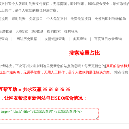
和支付宝个人版即时到账支付接口，无需提现，即时到账，100%资金安全，彩虹系统
人工操作，是个人收款的最佳解决方案。
需提现
即时到账
免签接口
个人免签支付
免费免签接口
免签约即时到帐辅助
百度收录
360搜索
360收录
搜狗搜索
搜狗收录
息查询
|
网站历史数据
|
友情链接查询
|
备案查询
|
百度近日收录查询
搜索流量占比
友情链接，下次可以快速来到这里更新您的站点信息哦！每天更新您的[
真正的微信和
系统合作服务商，无需手续费，无需人工操作，是个人收款的最佳解决方案。
]站点信
 互帮互助 ≌ 共求双赢 ※ ※ ※ ※ ※
，让网友帮您更新网站每日SEO综合情况：