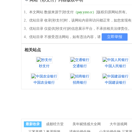
网站（秒支付）内容版权申明
1、本文网站 数据来源于[秒支付
（pay.yzxt.cc）
]版权归原网站所有。
2、优站目录 收录[秒支付]时，该网站内容和访问都正常，如您发现
3、优站目录 仅提供[秒支付]的信息展示平台，不承担相关法律责任。
立即举报
4、优站目录 不接受违法网站，如有违法内容，请
相关站点
秒支付
交通银行
中国人民银行
中国农业银行
招商银行
中国建设银行
最新收录
成都经方堂
美年赋情感大全网
大牛游戏网
三苯基膦,2-氰基吡嗪
济南欣烨生物
山东欣烨生物-三苯