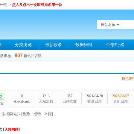
和外链
->
点入及点出一次即可排名第一位
网站名称
换
分类浏览
最新收录
数据归档
TOP排行榜
807
排队审核，
篇站长资讯
我也要
0
1213
357
2021-04-28
2026-08-07
AlexaRank
入站次数
出站次数
收录日期
更新日期
权重
[删除 - 报错 - 举报]
[认领网站]
-
式
[认领网站]