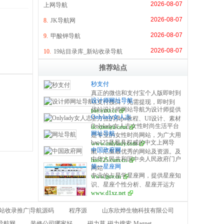
2026-08-07
上网导航
2026-08-07
8.
JK导航网
2026-08-07
9.
甲酸钾导航
2026-08-07
10.
19站目录库_新站收录导航
推荐站点
秒支付
真正的微信和支付宝个人版即时到
设计师网址导航
账支付接口，无需提现，即时到
优站设计师网站导航为设计师提供
pay.yzxt.cc
账，100%资金安全，彩虹系统合
Onlylady女人志
全方位的供ps教程、UI设计、素材
作服务商，无需手续费，无需人工
Onlylady女人志女性时尚生活平台
dc.xinmeit.com
下载、高清图库、配色方案、用户
操作，是个人收款的最佳解决方
网址导航
是专业的女性时尚网站，为广大用
体验、网页设计等全方位设计师网
案。
hao125是最具权威的中文上网导
www.onlylady.com
户提供专业的时尚潮流、美容方
站导航指引。每周更新及时，同时
中国政府网
航，汇集最优秀的网站及资源。及
法、流行趋势、服饰时装资讯，打
是优站网（YOUZHAN.CO）旗下
中华人民共和国中央人民政府门户
hao125.com.cn
时收录影视、音乐、小说、游戏等
造专业时尚、美容、生活、达人、
最实用、最专业、最全面、最好用
第一星座网
网站
分类的网址和内容，让您的网络生
互动平台。
的设计师网址导航！
专业的占星学星座网，提供星座知
www.gov.cn
活更简单精彩。上网，从hao125开
识、星座个性分析、星座开运方
始。
www.d1xz.net
法、星座运势、配对、查询以及心
理测试、塔罗牌、在线算命、风
新站收录推广|导航源码
程序源
山东欣烨生物科技有限公司
水、生肖等星相命理相关内容。
导航网
装修公司哪家好
磁力草-磁力搜索-Magnet