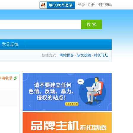
/
登录
/
注册
/
找回密码
意见反馈
快捷方式：
网站提交
-
软文投稿
-
站长论坛
申请收录