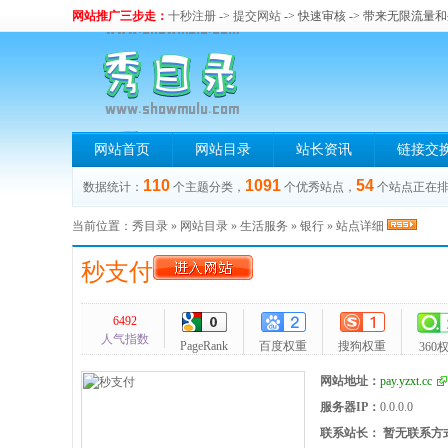
网站推广三步走：
十秒注册
->
提交网站
-> 快速审核 -> 带来无限流量
网站首页
网站目录
站长资讯
链接交
110
1091
54
数据统计：
个主题分类，
个优秀站点，
个站点正在
当前位置：
秀目录
»
网站目录
»
生活服务
»
银行
» 站点详细
秒支付
6492
人气指数
PageRank
百度权重
搜狗权重
360
网站地址：
pay.yzxt.cc
服务器IP：
0.0.0.0
联系站长：
暂无联系方