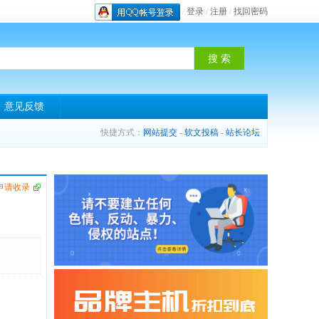
/
登录
/
注册
/
找回密码
意见反馈
快捷方式：
网站提交
-
软文投稿
-
站长论坛
申请收录