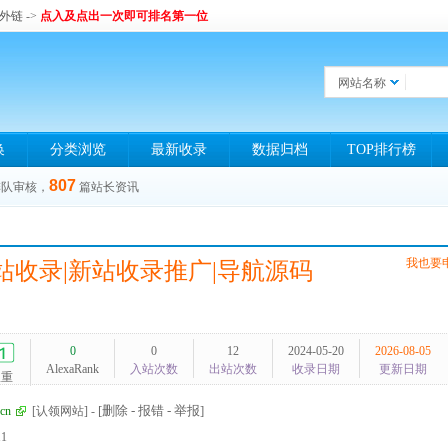
和外链
->
点入及点出一次即可排名第一位
网站名称
换
分类浏览
最新收录
数据归档
TOP排行榜
807
排队审核，
篇站长资讯
我也要
网站收录|新站收录推广|导航源码
0
0
12
2024-05-20
2026-08-05
AlexaRank
入站次数
出站次数
收录日期
更新日期
权重
[删除 - 报错 - 举报]
cn
[认领网站]
-
11