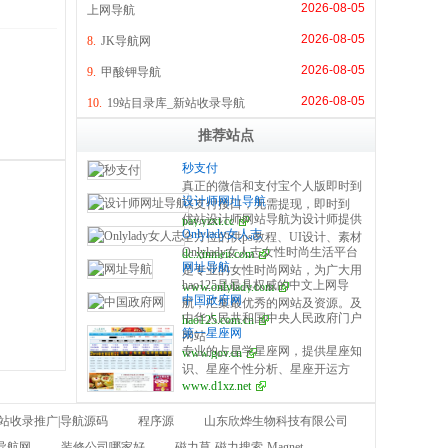
2026-08-05
上网导航
2026-08-05
8.
JK导航网
2026-08-05
9.
甲酸钾导航
。
2026-08-05
10.
19站目录库_新站收录导航
推荐站点
秒支付
真正的微信和支付宝个人版即时到
设计师网址导航
账支付接口，无需提现，即时到
优站设计师网站导航为设计师提供
pay.yzxt.cc
账，100%资金安全，彩虹系统合
Onlylady女人志
全方位的供ps教程、UI设计、素材
作服务商，无需手续费，无需人工
Onlylady女人志女性时尚生活平台
dc.xinmeit.com
下载、高清图库、配色方案、用户
操作，是个人收款的最佳解决方
网址导航
是专业的女性时尚网站，为广大用
体验、网页设计等全方位设计师网
案。
hao125是最具权威的中文上网导
www.onlylady.com
户提供专业的时尚潮流、美容方
站导航指引。每周更新及时，同时
中国政府网
航，汇集最优秀的网站及资源。及
法、流行趋势、服饰时装资讯，打
是优站网（YOUZHAN.CO）旗下
中华人民共和国中央人民政府门户
hao125.com.cn
时收录影视、音乐、小说、游戏等
造专业时尚、美容、生活、达人、
最实用、最专业、最全面、最好用
第一星座网
网站
分类的网址和内容，让您的网络生
互动平台。
的设计师网址导航！
专业的占星学星座网，提供星座知
www.gov.cn
活更简单精彩。上网，从hao125开
识、星座个性分析、星座开运方
始。
www.d1xz.net
法、星座运势、配对、查询以及心
理测试、塔罗牌、在线算命、风
新站收录推广|导航源码
程序源
山东欣烨生物科技有限公司
水、生肖等星相命理相关内容。
导航网
装修公司哪家好
磁力草-磁力搜索-Magnet