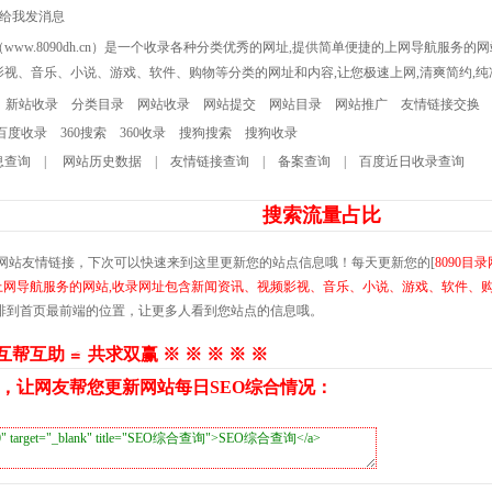
网（www.8090dh.cn）是一个收录各种分类优秀的网址,提供简单便捷的上网导航服务的网
视、音乐、小说、游戏、软件、购物等分类的网址和内容,让您极速上网,清爽简约,纯
新站收录
分类目录
网站收录
网站提交
网站目录
网站推广
友情链接交换
百度收录
360搜索
360收录
搜狗搜索
搜狗收录
息查询
|
网站历史数据
|
友情链接查询
|
备案查询
|
百度近日收录查询
搜索流量占比
网站友情链接，下次可以快速来到这里更新您的站点信息哦！每天更新您的[
8090目录
单便捷的上网导航服务的网站,收录网址包含新闻资讯、视频影视、音乐、小说、游戏、软件、
以排到首页最前端的位置，让更多人看到您站点的信息哦。
 互帮互助 ≌ 共求双赢 ※ ※ ※ ※ ※
，让网友帮您更新网站每日SEO综合情况：