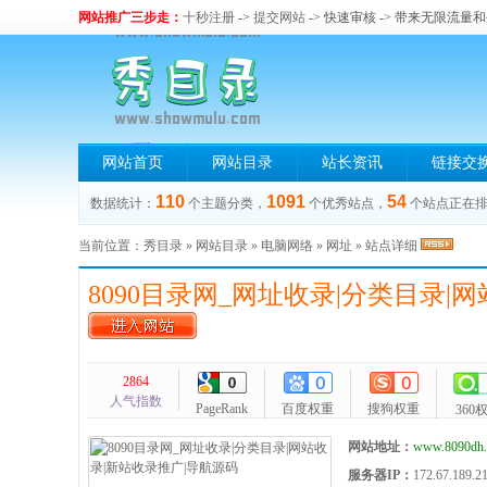
网站推广三步走：
十秒注册
->
提交网站
-> 快速审核 -> 带来无限流量
网站首页
网站目录
站长资讯
链接交
110
1091
54
数据统计：
个主题分类，
个优秀站点，
个站点正在
当前位置：
秀目录
»
网站目录
»
电脑网络
»
网址
» 站点详细
8090目录网_网址收录|分类目录|
2864
人气指数
PageRank
百度权重
搜狗权重
360
网站地址：
www.8090dh.
服务器IP：
172.67.189.2