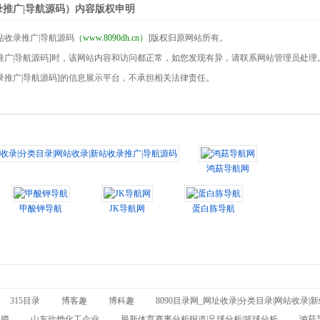
收录推广|导航源码）内容版权申明
新站收录推广|导航源码
（www.8090dh.cn）
]版权归原网站所有。
站收录推广|导航源码]时，该网站内容和访问都正常，如您发现有异，请联系网站管理员处理
站收录推广|导航源码]的信息展示平台，不承担相关法律责任。
收录|分类目录|网站收录|新站收录推广|导航源码
鸿菇导航网
甲酸钾导航
JK导航网
蛋白胨导航
315目录
博客趣
博科趣
8090目录网_网址收录|分类目录|网站收录|
基膦
山东欣烨化工企业
最新体育赛事分析报道|足球分析|篮球分析
鸿菇