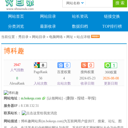
网站名称
网站首页
网站目录
站长资讯
链接交换
分类浏览
最新收录
数据归档
TOP排行榜
当前位置：
秀目录
»
网站目录
»
电脑网络
»
网址
» 站点详细
博科趣
2947
人气指数
PageRank
百度权重
搜狗权重
360权重
0
56
4
2024-05-23
2026-08-08
AlexaRank
入站次数
出站次数
收录日期
更新日期
[删除 - 报错 - 举报]
网站地址：
m.bokequ.com
[认领网站]
-
服务器IP：
8.138.132.51
联系站长：
网站描述：
博科趣网站库(m.bokequ.com)为互联网用户提供IT、搜索、论坛、图
片、企业、生活等各行业的网站网址与内容，旨在打造实用的网址大全与分类目