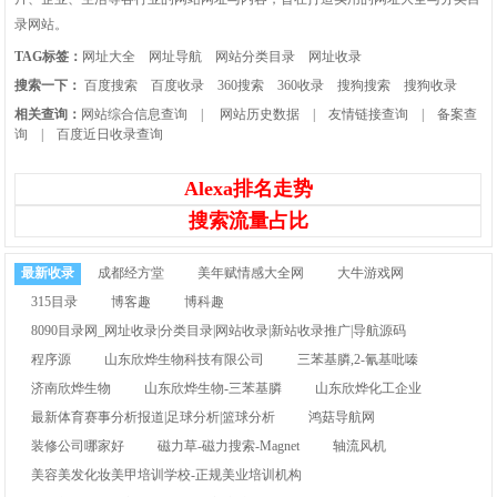
录网站。
TAG标签：
网址大全
网址导航
网站分类目录
网址收录
搜索一下：
百度搜索
百度收录
360搜索
360收录
搜狗搜索
搜狗收录
相关查询：
网站综合信息查询
|
网站历史数据
|
友情链接查询
|
备案查
询
|
百度近日收录查询
Alexa排名走势
搜索流量占比
最新收录
成都经方堂
美年赋情感大全网
大牛游戏网
315目录
博客趣
博科趣
8090目录网_网址收录|分类目录|网站收录|新站收录推广|导航源码
程序源
山东欣烨生物科技有限公司
三苯基膦,2-氰基吡嗪
济南欣烨生物
山东欣烨生物-三苯基膦
山东欣烨化工企业
最新体育赛事分析报道|足球分析|篮球分析
鸿菇导航网
装修公司哪家好
磁力草-磁力搜索-Magnet
轴流风机
美容美发化妆美甲培训学校-正规美业培训机构