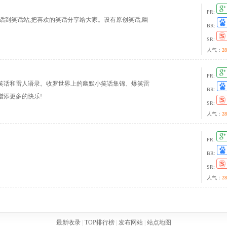
PR:
话到笑话站,把喜欢的笑话分享给大家。设有原创笑话,幽
BR:
SR:
人气：
28
PR:
笑话和雷人语录。收罗世界上的幽默小笑话集锦、爆笑雷
BR:
增添更多的快乐!
SR:
人气：
28
PR:
BR:
SR:
人气：
28
最新收录
|
TOP排行榜
|
发布网站
|
站点地图