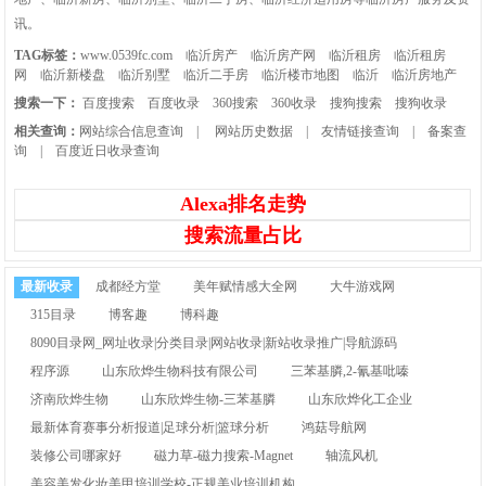
讯。
TAG标签：
www.0539fc.com
临沂房产
临沂房产网
临沂租房
临沂租房
网
临沂新楼盘
临沂别墅
临沂二手房
临沂楼市地图
临沂
临沂房地产
搜索一下：
百度搜索
百度收录
360搜索
360收录
搜狗搜索
搜狗收录
相关查询：
网站综合信息查询
|
网站历史数据
|
友情链接查询
|
备案查
询
|
百度近日收录查询
Alexa排名走势
搜索流量占比
最新收录
成都经方堂
美年赋情感大全网
大牛游戏网
315目录
博客趣
博科趣
8090目录网_网址收录|分类目录|网站收录|新站收录推广|导航源码
程序源
山东欣烨生物科技有限公司
三苯基膦,2-氰基吡嗪
济南欣烨生物
山东欣烨生物-三苯基膦
山东欣烨化工企业
最新体育赛事分析报道|足球分析|篮球分析
鸿菇导航网
装修公司哪家好
磁力草-磁力搜索-Magnet
轴流风机
美容美发化妆美甲培训学校-正规美业培训机构