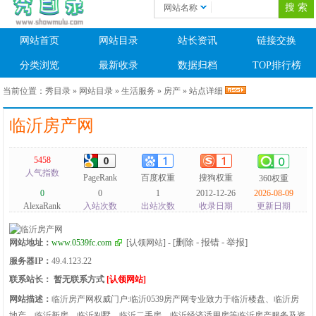
网站名称
网站首页
网站目录
站长资讯
链接交换
分类浏览
最新收录
数据归档
TOP排行榜
当前位置：
秀目录
»
网站目录
»
生活服务
»
房产
» 站点详细
临沂房产网
5458
人气指数
PageRank
百度权重
搜狗权重
360权重
0
0
1
2012-12-26
2026-08-09
AlexaRank
入站次数
出站次数
收录日期
更新日期
[删除 - 报错 - 举报]
网站地址：
www.0539fc.com
[认领网站]
-
服务器IP：
49.4.123.22
联系站长：
暂无联系方式
[认领网站]
网站描述：
临沂房产网权威门户:临沂0539房产网专业致力于临沂楼盘、临沂房
地产、临沂新房、临沂别墅、临沂二手房、临沂经济适用房等临沂房产服务及资