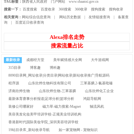
TAG标签：
陕西省人民政府
门户网站
www.shaanxi.gov.cn
搜索一下：
百度搜索
百度收录
360搜索
360收录
搜狗搜索
搜狗收录
相关查询：
网站综合信息查询
|
网站历史数据
|
友情链接查询
|
备案查
询
|
百度近日收录查询
Alexa排名走势
搜索流量占比
最新收录
成都经方堂
美年赋情感大全网
大牛游戏网
315目录
博客趣
博科趣
8090目录网_网址收录|分类目录|网站收录|新站收录推广|导航源码
程序源
山东欣烨生物科技有限公司
三苯基膦,2-氰基吡嗪
济南欣烨生物
山东欣烨生物-三苯基膦
山东欣烨化工企业
最新体育赛事分析报道|足球分析|篮球分析
鸿菇导航网
装修公司哪家好
磁力草-磁力搜索-Magnet
轴流风机
美容美发化妆美甲培训学校-正规美业培训机构
香港新时代国际美妆学院_深圳美容培训学校
19站目录库_新站收录导航
如一家宠物网 - 宠物知识