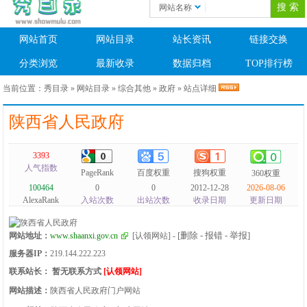
网站名称
网站首页
网站目录
站长资讯
链接交换
分类浏览
最新收录
数据归档
TOP排行榜
当前位置：
秀目录
»
网站目录
»
综合其他
»
政府
» 站点详细
陕西省人民政府
3393
人气指数
PageRank
百度权重
搜狗权重
360权重
100464
0
0
2012-12-28
2026-08-06
AlexaRank
入站次数
出站次数
收录日期
更新日期
[删除 - 报错 - 举报]
网站地址：
www.shaanxi.gov.cn
[认领网站]
-
服务器IP：
219.144.222.223
联系站长：
暂无联系方式
[认领网站]
网站描述：
陕西省人民政府门户网站