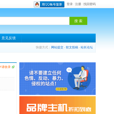
/
登录
/
注册
/
找回密码
意见反馈
快捷方式：
网站提交
-
软文投稿
-
站长论坛
申请收录