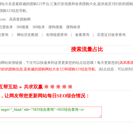
站大全是最权威的团购123平台,汇集打折优惠和各类团购大全,提供低至1到3折的团购
团购123信息导航。
.com
高风客团购网
百度收录
360搜索
360收录
搜狗搜索
搜狗收录
息查询
|
网站历史数据
|
友情链接查询
|
备案查询
|
百度近日收录查询
搜索流量占比
的网站友情链接，下次可以快速来到这里更新您的站点信息哦！每天更新您的[
高风客
3折的团购信息,是权威的团购网站大全123和团购123信息导航。
]站点信息，可以排到
 互帮互助 ≌ 共求双赢 ※ ※ ※ ※ ※
，让网友帮您更新网站每日SEO综合情况：