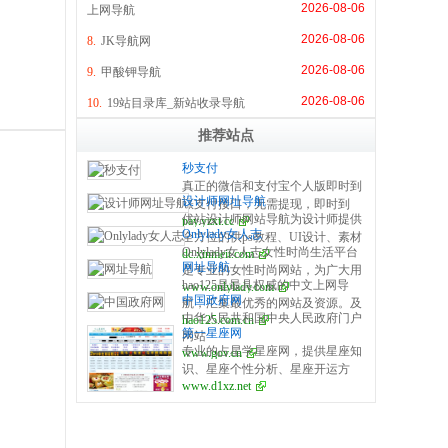
2026-08-06
上网导航
2026-08-06
8.
JK导航网
2026-08-06
9.
甲酸钾导航
2026-08-06
10.
19站目录库_新站收录导航
推荐站点
秒支付
真正的微信和支付宝个人版即时到
设计师网址导航
账支付接口，无需提现，即时到
优站设计师网站导航为设计师提供
pay.yzxt.cc
账，100%资金安全，彩虹系统合
Onlylady女人志
全方位的供ps教程、UI设计、素材
作服务商，无需手续费，无需人工
Onlylady女人志女性时尚生活平台
dc.xinmeit.com
下载、高清图库、配色方案、用户
操作，是个人收款的最佳解决方
网址导航
是专业的女性时尚网站，为广大用
体验、网页设计等全方位设计师网
案。
hao125是最具权威的中文上网导
www.onlylady.com
户提供专业的时尚潮流、美容方
站导航指引。每周更新及时，同时
中国政府网
航，汇集最优秀的网站及资源。及
法、流行趋势、服饰时装资讯，打
是优站网（YOUZHAN.CO）旗下
中华人民共和国中央人民政府门户
hao125.com.cn
时收录影视、音乐、小说、游戏等
造专业时尚、美容、生活、达人、
最实用、最专业、最全面、最好用
第一星座网
网站
分类的网址和内容，让您的网络生
互动平台。
的设计师网址导航！
专业的占星学星座网，提供星座知
www.gov.cn
活更简单精彩。上网，从hao125开
识、星座个性分析、星座开运方
始。
www.d1xz.net
法、星座运势、配对、查询以及心
理测试、塔罗牌、在线算命、风
水、生肖等星相命理相关内容。