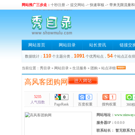
网站推广三步走：
十秒注册
->
提交网站
-> 快速审核 -> 带来无限流量
网站首页
网站目录
站长资讯
链接交
110
1091
54
数据统计：
个主题分类，
个优秀站点，
个站点正在
当前位置：
秀目录
»
网站目录
»
生活服务
»
团购
» 站点详细
高风客团购网
5235
人气指数
PageRank
百度权重
搜狗权重
360
网站地址：
www.niuway.
服务器IP：
0.0.0.0
联系站长：
暂无联系方