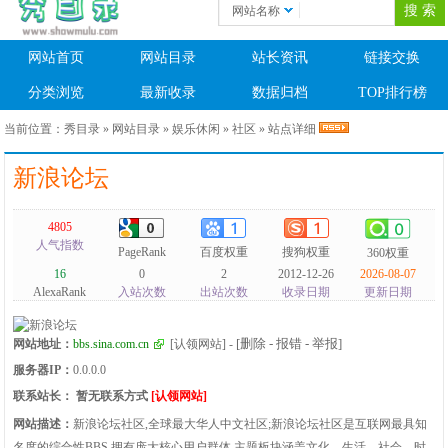
网站名称
网站首页
网站目录
站长资讯
链接交换
分类浏览
最新收录
数据归档
TOP排行榜
当前位置：
秀目录
»
网站目录
»
娱乐休闲
»
社区
» 站点详细
新浪论坛
4805
人气指数
PageRank
百度权重
搜狗权重
360权重
16
0
2
2012-12-26
2026-08-07
AlexaRank
入站次数
出站次数
收录日期
更新日期
[删除 - 报错 - 举报]
网站地址：
bbs.sina.com.cn
[认领网站]
-
服务器IP：
0.0.0.0
联系站长：
暂无联系方式
[认领网站]
网站描述：
新浪论坛社区,全球最大华人中文社区;新浪论坛社区是互联网最具知
名度的综合性BBS,拥有庞大核心用户群体,主题板块涵盖文化、生活、社会、时