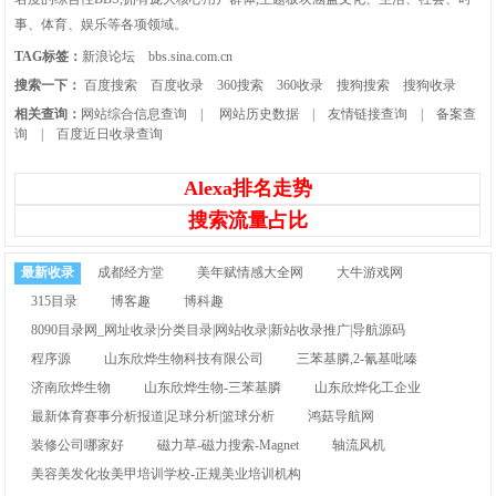
事、体育、娱乐等各项领域。
TAG标签：
新浪论坛
bbs.sina.com.cn
搜索一下：
百度搜索
百度收录
360搜索
360收录
搜狗搜索
搜狗收录
相关查询：
网站综合信息查询
|
网站历史数据
|
友情链接查询
|
备案查
询
|
百度近日收录查询
Alexa排名走势
搜索流量占比
最新收录
成都经方堂
美年赋情感大全网
大牛游戏网
315目录
博客趣
博科趣
8090目录网_网址收录|分类目录|网站收录|新站收录推广|导航源码
程序源
山东欣烨生物科技有限公司
三苯基膦,2-氰基吡嗪
济南欣烨生物
山东欣烨生物-三苯基膦
山东欣烨化工企业
最新体育赛事分析报道|足球分析|篮球分析
鸿菇导航网
装修公司哪家好
磁力草-磁力搜索-Magnet
轴流风机
美容美发化妆美甲培训学校-正规美业培训机构