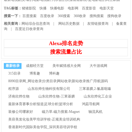
TAG标签：
猪猪影院
快播
快播电影
电影网
百度影音
电影天堂
搜索一下：
百度搜索
百度收录
360搜索
360收录
搜狗搜索
搜狗收录
相关查询：
网站综合信息查询
|
网站历史数据
|
友情链接查询
|
备案查
询
|
百度近日收录查询
Alexa排名走势
搜索流量占比
最新收录
成都经方堂
美年赋情感大全网
大牛游戏网
315目录
博客趣
博科趣
8090目录网_网址收录|分类目录|网站收录|新站收录推广|导航源码
程序源
山东欣烨生物科技有限公司
三苯基膦,2-氰基吡嗪
济南欣烨生物
山东欣烨生物-三苯基膦
山东欣烨化工企业
最新体育赛事分析报道|足球分析|篮球分析
鸿菇导航网
装修公司哪家好
磁力草-磁力搜索-Magnet
轴流风机
美容美发化妆美甲培训学校-正规美业培训机构
香港新时代国际美妆学院_深圳美容培训学校