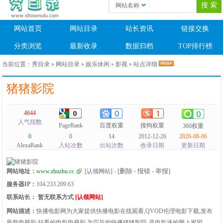
网站名称
网站首页
网站目录
站长资讯
链接交换
分类浏览
最新收录
数据归档
TOP排行榜
当前位置：
秀目录
»
网站目录
»
娱乐休闲
»
影视
» 站点详细
猪猪影院
4644
人气指数
PageRank
百度权重
搜狗权重
360权重
0
0
14
2012-12-26
2026-08-06
AlexaRank
入站次数
出站次数
收录日期
更新日期
[删除 - 报错 - 举报]
网站地址：
www.zhuzhu.cc
[认领网站]
-
服务器IP：
104.233.209.63
联系站长：
暂无联系方式
[认领网站]
网站描述：
快播电影网为大家提供快播电影在线观看,QVOD伦理电影下载,发布
最新电视剧,好看的电影电视剧.为宗旨的快播猪猪影院-是电影迷的网上家园