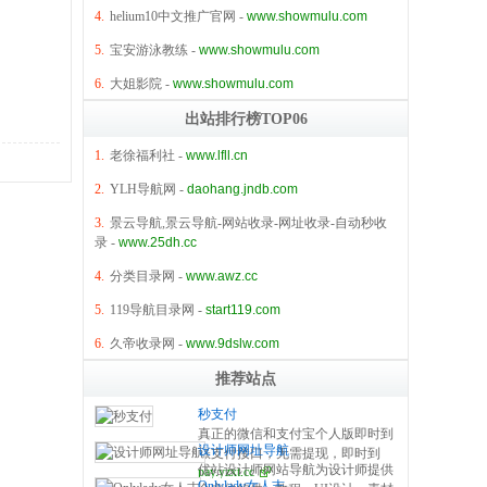
4.
helium10中文推广官网
-
www.showmulu.com
5.
宝安游泳教练
-
www.showmulu.com
6.
大姐影院
-
www.showmulu.com
出站排行榜TOP06
1.
老徐福利社
-
www.lfll.cn
2.
YLH导航网
-
daohang.jndb.com
3.
景云导航,景云导航-网站收录-网址收录-自动秒收
录
-
www.25dh.cc
4.
分类目录网
-
www.awz.cc
5.
119导航目录网
-
start119.com
6.
久帝收录网
-
www.9dslw.com
推荐站点
秒支付
真正的微信和支付宝个人版即时到
设计师网址导航
账支付接口，无需提现，即时到
优站设计师网站导航为设计师提供
pay.yzxt.cc
账，100%资金安全，彩虹系统合
Onlylady女人志