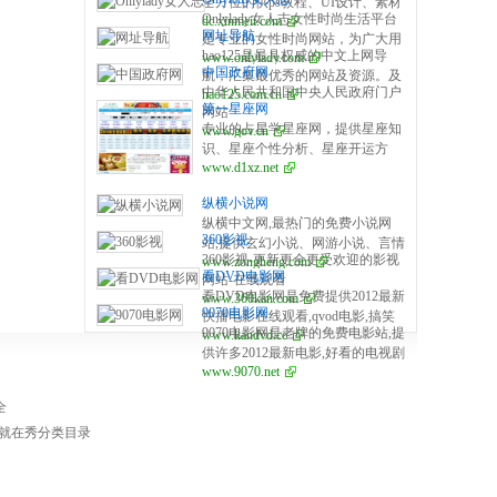
全方位的供ps教程、UI设计、素材
作服务商，无需手续费，无需人工
Onlylady女人志女性时尚生活平台
dc.xinmeit.com
下载、高清图库、配色方案、用户
操作，是个人收款的最佳解决方
网址导航
是专业的女性时尚网站，为广大用
体验、网页设计等全方位设计师网
案。
hao125是最具权威的中文上网导
www.onlylady.com
户提供专业的时尚潮流、美容方
站导航指引。每周更新及时，同时
中国政府网
航，汇集最优秀的网站及资源。及
法、流行趋势、服饰时装资讯，打
是优站网（YOUZHAN.CO）旗下
中华人民共和国中央人民政府门户
hao125.com.cn
时收录影视、音乐、小说、游戏等
造专业时尚、美容、生活、达人、
最实用、最专业、最全面、最好用
第一星座网
网站
分类的网址和内容，让您的网络生
互动平台。
的设计师网址导航！
专业的占星学星座网，提供星座知
www.gov.cn
活更简单精彩。上网，从hao125开
识、星座个性分析、星座开运方
始。
www.d1xz.net
法、星座运势、配对、查询以及心
理测试、塔罗牌、在线算命、风
纵横小说网
水、生肖等星相命理相关内容。
纵横中文网,最热门的免费小说网
360影视
站,提供玄幻小说、网游小说、言情
360影视-更新更全更受欢迎的影视
www.zongheng.com
小说、穿越小说、都市小说等免费
看DVD电影网
网站-在线观看
小说在线阅读与下载。大神作品齐
看DVD电影网是免费提供2012最新
www.360kan.com
聚纵横,最新章节每日更新。
9070电影网
快播电影在线观看,qvod电影,搞笑
9070电影网是老牌的免费电影站,提
www.kandvd.cc
电影下载等。我们一直努力成为最
供许多2012最新电影,好看的电视剧
好的免费电影网站!
www.9070.net
和经典电影大全,网站分为在线观看
和电影下载.
全
就在秀分类目录