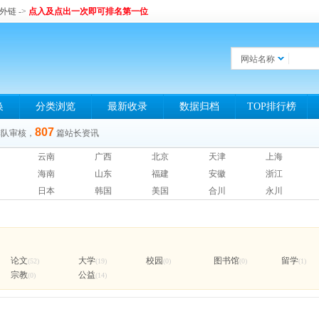
和外链
->
点入及点出一次即可排名第一位
网站名称
换
分类浏览
最新收录
数据归档
TOP排行榜
807
排队审核，
篇站长资讯
云南
广西
北京
天津
上海
海南
山东
福建
安徽
浙江
日本
韩国
美国
合川
永川
论文
大学
校园
图书馆
留学
(52)
(19)
(0)
(0)
(1)
宗教
公益
(0)
(14)