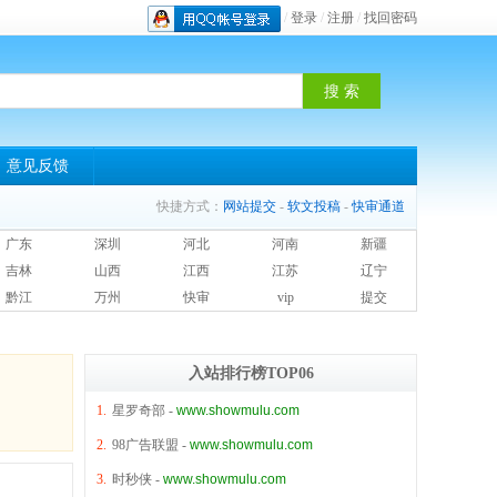
/
登录
/
注册
/
找回密码
意见反馈
快捷方式：
网站提交
-
软文投稿
-
快审通道
广东
深圳
河北
河南
新疆
吉林
山西
江西
江苏
辽宁
黔江
万州
快审
vip
提交
入站排行榜TOP06
1.
星罗奇部
-
www.showmulu.com
2.
98广告联盟
-
www.showmulu.com
3.
时秒侠
-
www.showmulu.com