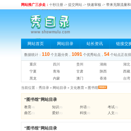
网站推广三步走：
十秒注册
->
提交网站
-> 快速审核 -> 带来无限流量
网站首页
网站目录
站长资讯
链接交
110
1091
54
数据统计：
个主题分类，
个优秀站点，
个站点正在
重庆
四川
贵州
湖南
湖北
宁夏
青海
甘肃
陕西
西藏
黑龙
内蒙
澳门
香港
台湾
当前位置：
秀目录
»
网站目录
»
文化教育
»
图书馆
“图书馆”网站目录
教育
知识
外语
考试
(4)
(0)
(0)
(0)
曲艺
爱好
科技
人文
(1)
(1)
(0)
(0)
“图书馆”网站目录